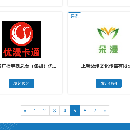
买家
省广播电视总台（集团）优
上海朵漫文化传媒有限
通卫视
发起预约
发起预约
«
1
2
3
4
5
6
7
»